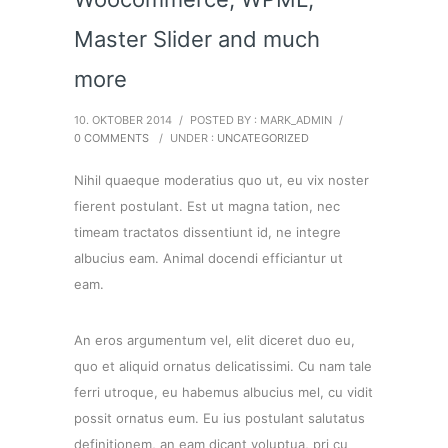
Master Slider and much
more
10. OKTOBER 2014
/
POSTED BY : MARK_ADMIN
/
0 COMMENTS
/
UNDER :
UNCATEGORIZED
Nihil quaeque moderatius quo ut, eu vix noster
fierent postulant. Est ut magna tation, nec
timeam tractatos dissentiunt id, ne integre
albucius eam. Animal docendi efficiantur ut
eam.
An eros argumentum vel, elit diceret duo eu,
quo et aliquid ornatus delicatissimi. Cu nam tale
ferri utroque, eu habemus albucius mel, cu vidit
possit ornatus eum. Eu ius postulant salutatus
definitionem, an eam dicant voluptua, pri cu